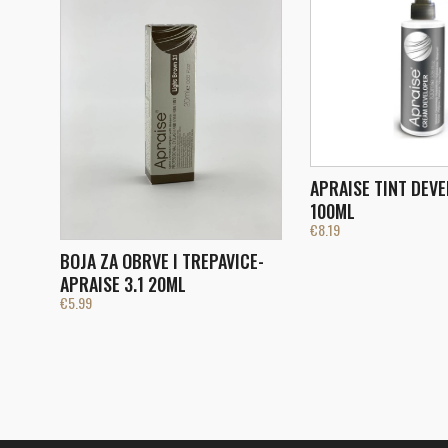
APRAISE TINT DEV
100ML
€
8.19
BOJA ZA OBRVE I TREPAVICE-
APRAISE 3.1 20ML
€
5.99