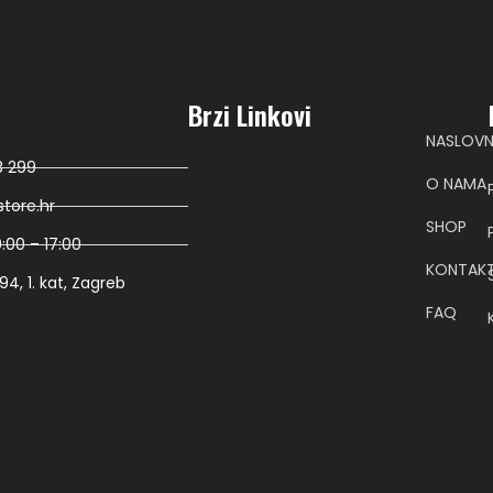
Brzi Linkovi
NASLOV
8 299
O NAMA
tore.hr
SHOP
:00 – 17:00
KONTAK
4, 1. kat, Zagreb
FAQ