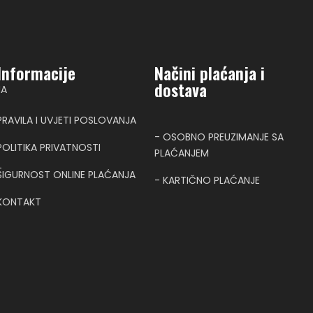
Informacije
Načini plaćanja i
dostava
NA
PRAVILA I UVJETI POSLOVANJA
- OSOBNO PREUZIMANJE SA
POLITIKA PRIVATNOSTI
PLAĆANJEM
T
SIGURNOST ONLINE PLAĆANJA
- KARTIČNO PLAĆANJE
KONTAKT