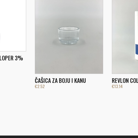
ELOPER 3%
ČAŠICA ZA BOJU I KANU
REVLON COL
€
2.52
€
13.14