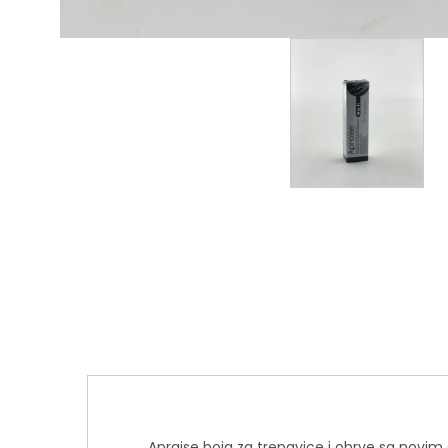
Apraise boja za trepavice i obrve sa novi