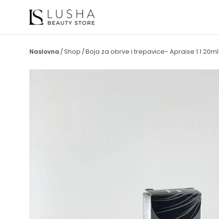
Shop
Boja za obrve i trepavice- Apraise 1.1 20ml
/
/