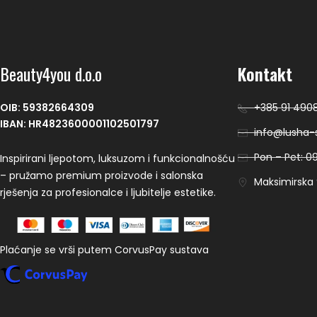
Beauty4you d.o.o
Kontakt
OIB: 59382664309
+385 91 490
IBAN: HR4823600001102501797
info@lusha-s
Pon – Pet: 09
Inspirirani ljepotom, luksuzom i funkcionalnošću
– pružamo premium proizvode i salonska
Maksimirska 9
rješenja za profesionalce i ljubitelje estetike.
Plaćanje se vrši putem CorvusPay sustava