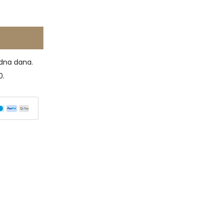
dna dana.
0.