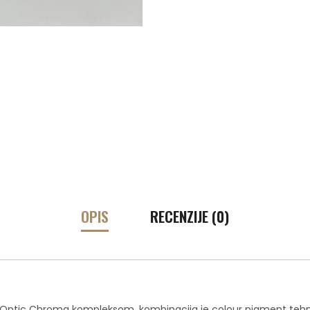
OPIS
RECENZIJE (0)
m Optic Chroma kompleksom, kombinacija je colour pigment tehno