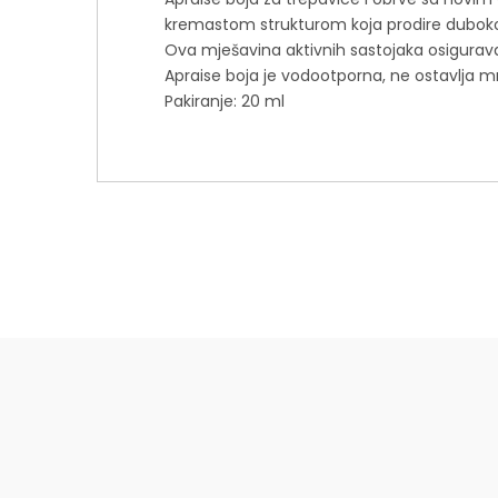
kremastom strukturom koja prodire duboko u
Ova mješavina aktivnih sastojaka osigurava d
Apraise boja je vodootporna, ne ostavlja mrl
Pakiranje: 20 ml