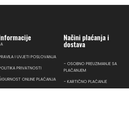
Informacije
Načini plaćanja i
dostava
NA
PRAVILA I UVJETI POSLOVANJA
- OSOBNO PREUZIMANJE SA
POLITIKA PRIVATNOSTI
PLAĆANJEM
T
SIGURNOST ONLINE PLAĆANJA
- KARTIČNO PLAĆANJE
KONTAKT