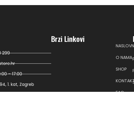
Brzi Linkovi
NASLOV
8 299
O NAMA
tore.hr
SHOP
:00 – 17:00
KONTAK
4, 1. kat, Zagreb
FAQ