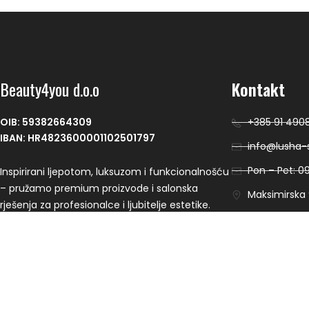
Beauty4you d.o.o
Kontakt
OIB: 59382664309
+385 91 490
IBAN: HR4823600001102501797
info@lusha-s
Pon – Pet: 09
Inspirirani ljepotom, luksuzom i funkcionalnošću
– pružamo premium proizvode i salonska
Maksimirska 9
rješenja za profesionalce i ljubitelje estetike.
Plaćanje se vrši putem CorvusPay sustava