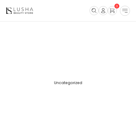
0
Uncategorized
HELLO WORLD!
17 prosinca, 2025
by
DIGITAL AD ASTRA