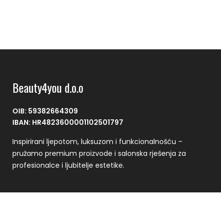
Beauty4you d.o.o
OIB: 59382664309
IBAN: HR4823600001102501797
Inspirirani ljepotom, luksuzom i funkcionalnošću –
pružamo premium proizvode i salonska rješenja za
profesionalce i ljubitelje estetike.
Plaćanje se vrši putem CorvusPay sustava