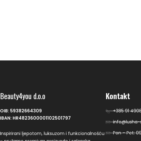
Beauty4you d.o.o
Kontakt
OIB: 59382664309
+385 91 490
IBAN: HR4823600001102501797
info@lusha-s
Pon – Pet: 09
Inspirirani ljepotom, luksuzom i funkcionalnošću