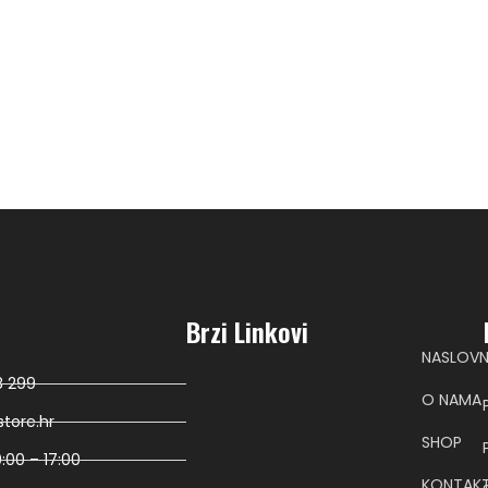
Brzi Linkovi
NASLOV
8 299
O NAMA
tore.hr
SHOP
:00 – 17:00
KONTAK