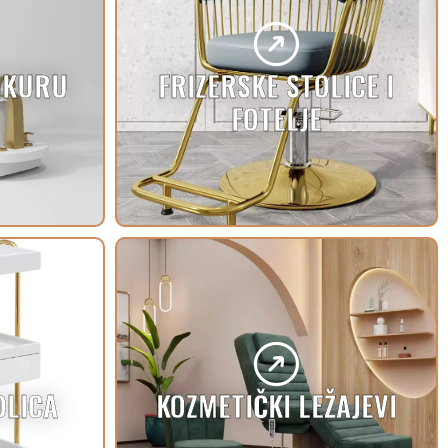
DIKURU
FRIZERSKE STOLICE I
FOTELJE
OLICA
KOZMETIČKI LEŽAJEVI