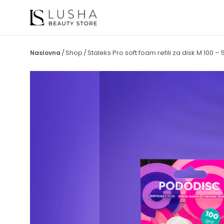
Shop
Staleks Pro soft foam refili za disk M 100 –
/
/