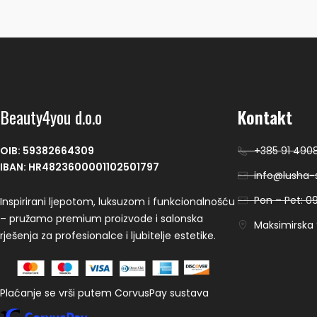
Beauty4you d.o.o
Kontakt
OIB: 59382664309
+385 91 490
IBAN: HR4823600001102501797
info@lusha-s
Pon – Pet: 09
Inspirirani ljepotom, luksuzom i funkcionalnošću
– pružamo premium proizvode i salonska
Maksimirska 9
rješenja za profesionalce i ljubitelje estetike.
Plaćanje se vrši putem CorvusPay sustava