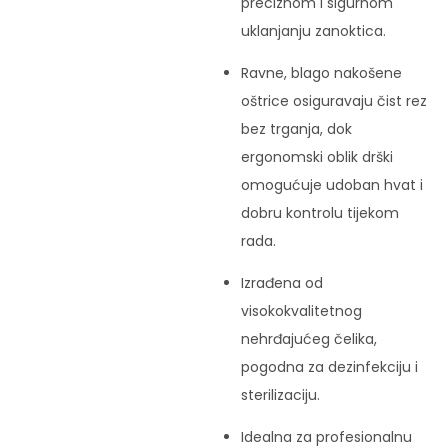
preciznom i sigurnom
uklanjanju zanoktica.
Ravne, blago nakošene
oštrice osiguravaju čist rez
bez trganja, dok
ergonomski oblik drški
omogućuje udoban hvat i
dobru kontrolu tijekom
rada.
Izrađena od
visokokvalitetnog
nehrđajućeg čelika,
pogodna za dezinfekciju i
sterilizaciju.
Idealna za profesionalnu