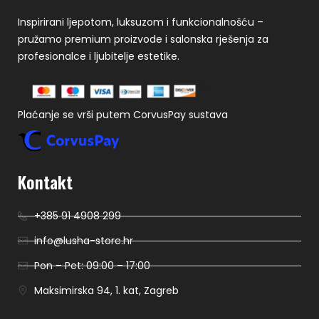
Inspirirani ljepotom, luksuzom i funkcionalnošću –
pružamo premium proizvode i salonska rješenja za
profesionalce i ljubitelje estetike.
Plaćanje se vrši putem CorvusPay sustava
Kontakt
+385 91 4908 299
info@lusha-store.hr
Pon – Pet: 09:00 – 17:00
Maksimirska 94, 1. kat, Zagreb