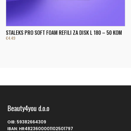
STALEKS PRO SOFT FOAM REFILI ZA DISK L 180 – 50 KOM
S
€
4.49
€
Beauty4you d.o.o
OIB: 59382664309
IBAN: HR4823600001102501797