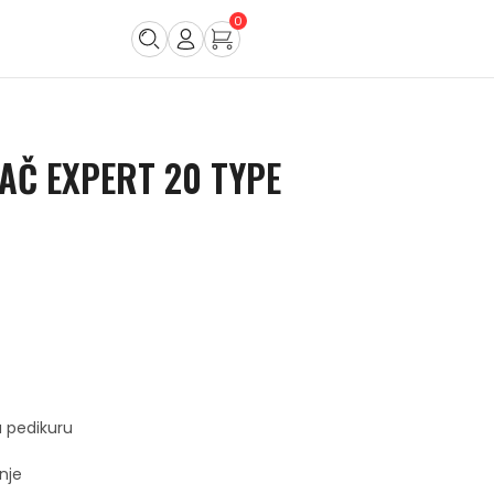
0
AČ EXPERT 20 TYPE
a pedikuru
nje