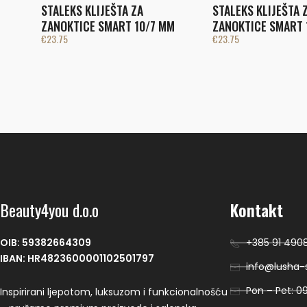
STALEKS KLIJEŠTA ZA
STALEKS KLIJEŠTA 
ZANOKTICE SMART 10/7 MM
ZANOKTICE SMART 
€
23.75
€
23.75
Beauty4you d.o.o
Kontakt
OIB: 59382664309
+385 91 490
IBAN: HR4823600001102501797
info@lusha-s
Pon – Pet: 09
Inspirirani ljepotom, luksuzom i funkcionalnošću