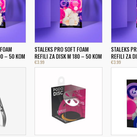
 FOAM
STALEKS PRO SOFT FOAM
STALEKS PR
00 – 50 KOM
REFILI ZA DISK M 180 – 50 KOM
REFILI ZA D
€
3.99
€
3.99