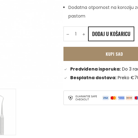
Dodatna otpornost na koroziju z
pastom
DODAJ U KOŠARICU
KUPI SAD
Predviđena isporuka:
Do 3 ra
Besplatna dostava:
Preko €7