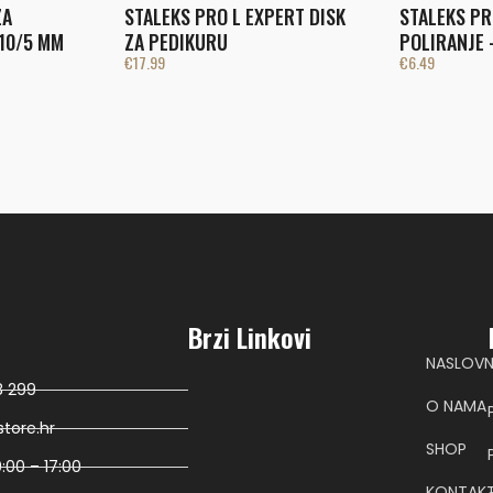
ZA
STALEKS PRO L EXPERT DISK
STALEKS PR
10/5 MM
ZA PEDIKURU
POLIRANJE 
€
17.99
€
6.49
Brzi Linkovi
NASLOV
8 299
O NAMA
tore.hr
SHOP
:00 – 17:00
KONTAK