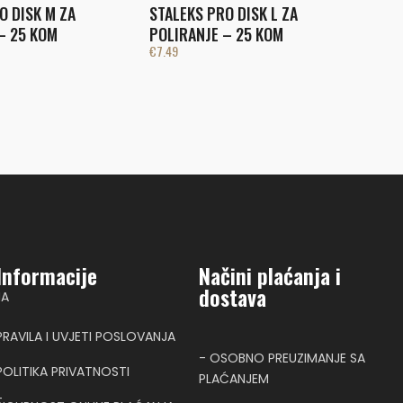
O DISK M ZA
STALEKS PRO DISK L ZA
– 25 KOM
POLIRANJE – 25 KOM
€
7.49
Informacije
Načini plaćanja i
dostava
NA
PRAVILA I UVJETI POSLOVANJA
- OSOBNO PREUZIMANJE SA
POLITIKA PRIVATNOSTI
PLAĆANJEM
T