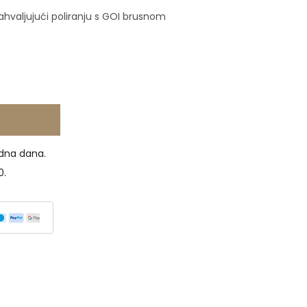
ahvaljujući poliranju s GOI brusnom
dna dana.
0.