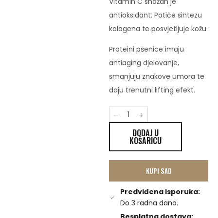
Vitamin C snažan je
antioksidant. Potiče sintezu
kolagena te posvjetljuje kožu.
Proteini pšenice imaju
antiaging djelovanje,
smanjuju znakove umora te
daju trenutni lifting efekt.
DODAJ U
KOŠARICU
KUPI SAD
Predviđena isporuka:
Do 3 radna dana.
Besplatna dostava: