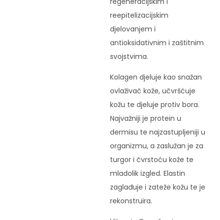
regeneracijskim i
reepitelizacijskim
djelovanjem i
antioksidativnim i zaštitnim
svojstvima.
Kolagen djeluje kao snažan
ovlaživač kože, učvršćuje
kožu te djeluje protiv bora.
Najvažniji je protein u
dermisu te najzastupljeniji u
organizmu, a zaslužan je za
turgor i čvrstoću kože te
mladolik izgled. Elastin
zaglađuje i zateže kožu te je
rekonstruira.