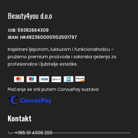
Beauty4you d.o.o
OIB: 59382664309
IBAN: HR4823600001102501797
Inspirirani ljepotom, luksuzom i funkcionalnošću –
pružamo premium proizvode i salonska rješenja za
profesionalce i ljubitelje estetike.
Plaćanje se vrši putem CorvusPay sustava
Kontakt
+385 91 4908 299