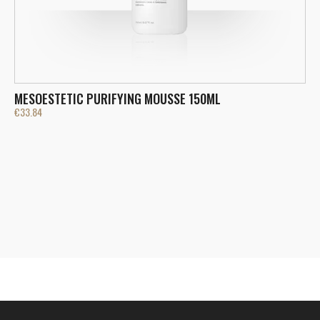
MESOESTETIC PURIFYING MOUSSE 150ML
M
€
33.84
€