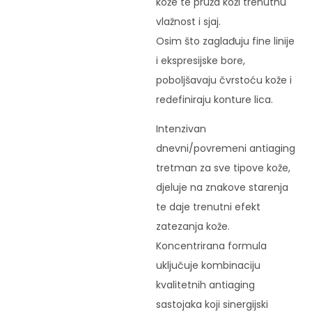
kože te pruža koži trenutnu
vlažnost i sjaj.
Osim što zaglađuju fine linije
i ekspresijske bore,
poboljšavaju čvrstoću kože i
redefiniraju konture lica.
Intenzivan
dnevni/povremeni antiaging
tretman za sve tipove kože,
djeluje na znakove starenja
te daje trenutni efekt
zatezanja kože.
Koncentrirana formula
uključuje kombinaciju
kvalitetnih antiaging
sastojaka koji sinergijski