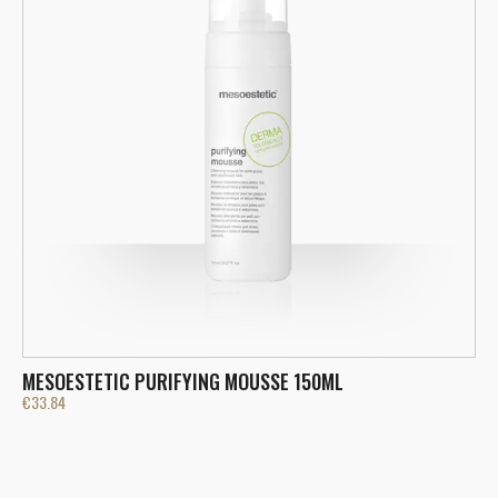
MESOESTETIC PURIFYING MOUSSE 150ML
M
€
33.84
€