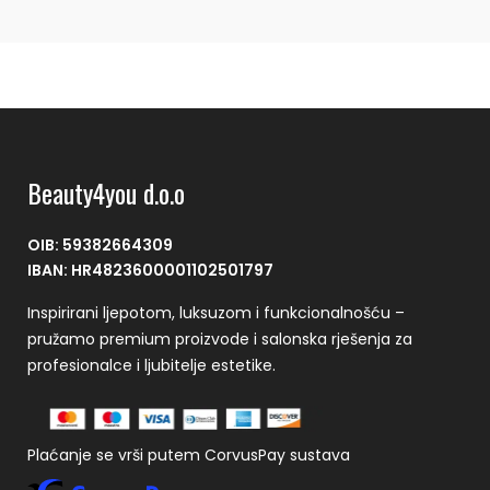
Beauty4you d.o.o
OIB: 59382664309
IBAN: HR4823600001102501797
Inspirirani ljepotom, luksuzom i funkcionalnošću –
pružamo premium proizvode i salonska rješenja za
profesionalce i ljubitelje estetike.
Plaćanje se vrši putem CorvusPay sustava