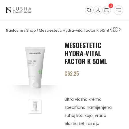
0
Shop
Mesoestetic Hydra-vital factor K 50ml
/
/
MESOESTETIC
HYDRA-VITAL
FACTOR K 50ML
€
62.25
Ultra vlažna krema
specifično namijenjena
suhoj koži kojoj vraća
elasticitet i čini ju