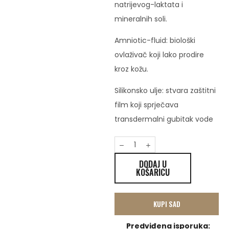
natrijevog-laktata i
mineralnih soli.
Amniotic-fluid: biološki
ovlaživač koji lako prodire
kroz kožu.
Silikonsko ulje: stvara zaštitni
film koji sprječava
transdermalni gubitak vode
DODAJ U
KOŠARICU
KUPI SAD
Predviđena isporuka: