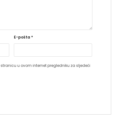
E-pošta
*
stranicu u ovom internet pregledniku za sljedeći