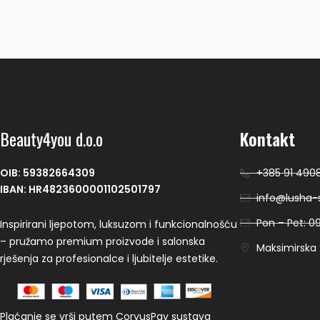
Beauty4you d.o.o
Kontakt
OIB: 59382664309
+385 91 490
IBAN: HR4823600001102501797
info@lusha-s
Pon – Pet: 09
Inspirirani ljepotom, luksuzom i funkcionalnošću
– pružamo premium proizvode i salonska
Maksimirska 9
rješenja za profesionalce i ljubitelje estetike.
Plaćanje se vrši putem CorvusPay sustava