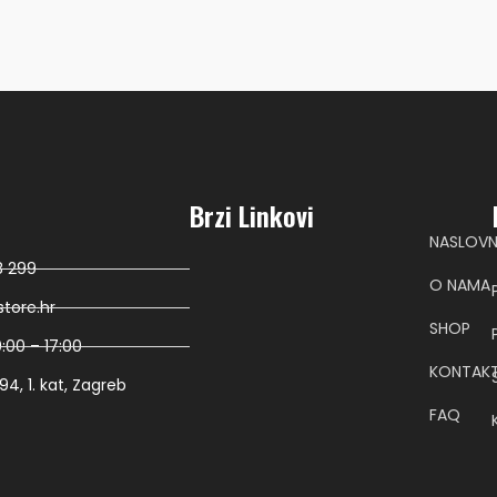
Brzi Linkovi
NASLOV
8 299
O NAMA
tore.hr
SHOP
:00 – 17:00
KONTAK
4, 1. kat, Zagreb
FAQ