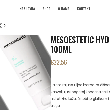
NASLOVNA
SHOP
O NAMA
KONTAKT
MESOESTETIC HY
100ML
€
22.56
Balansirajuća uljna krema za čišćen
Zahvaljujući bogatoj koncentraciji sk
hidratizira kožu, čineći je glatko
traga.