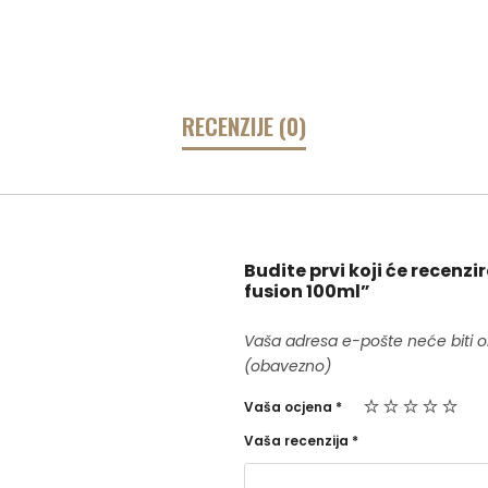
RECENZIJE (0)
Budite prvi koji će recen
fusion 100ml”
Vaša adresa e-pošte neće biti o
(obavezno)
Vaša ocjena
*
Vaša recenzija
*