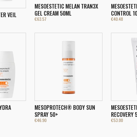
MESOESTETIC MELAN TRAN3X
MESOESTET
GEL CREAM 50ML
CONTROL 1
ER VEIL
€
63.57
€
40.48
YDRA
MESOPROTECH® BODY SUN
MESOESTET
SPRAY 50+
RECOVERY 
€
46.90
€
53.00