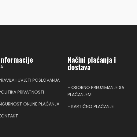
Informacije
Načini plaćanja i
dostava
NA
PRAVILA I UVJETI POSLOVANJA
- OSOBNO PREUZIMANJE SA
POLITIKA PRIVATNOSTI
PLAĆANJEM
T
SIGURNOST ONLINE PLAĆANJA
- KARTIČNO PLAĆANJE
KONTAKT