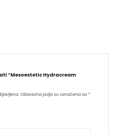
zirati “Mesoestetic Hydracream
bjavljena.
Obavezna polja su označena sa
*