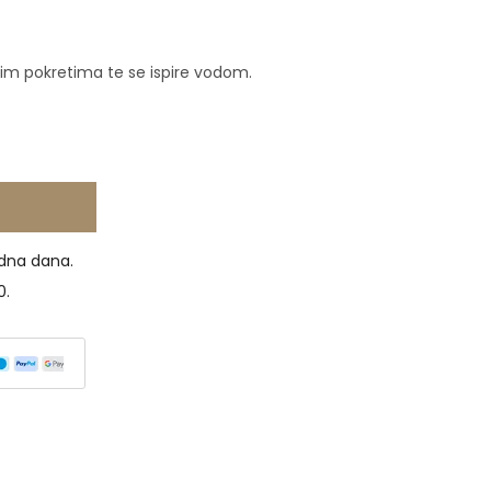
nim pokretima te se ispire vodom.
dna dana.
0.