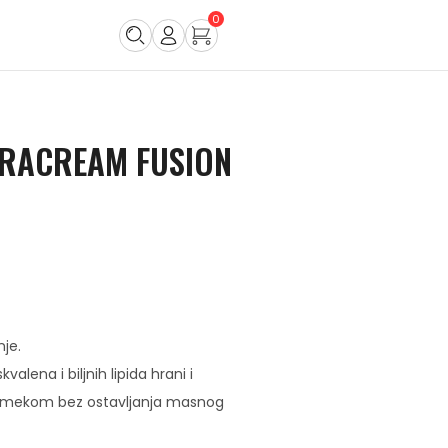
0
DRACREAM FUSION
je.
valena i biljnih lipida hrani i
m i mekom bez ostavljanja masnog