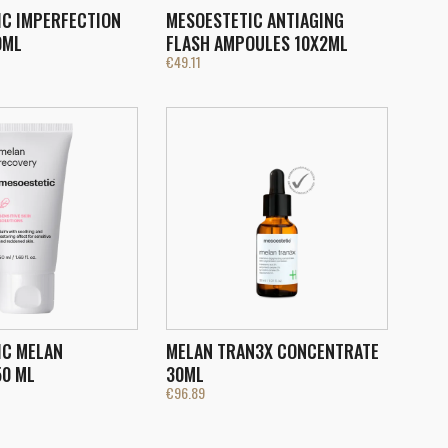
IC IMPERFECTION
MESOESTETIC ANTIAGING
0ML
FLASH AMPOULES 10X2ML
€
49.11
IC MELAN
MELAN TRAN3X CONCENTRATE
50 ML
30ML
€
96.89