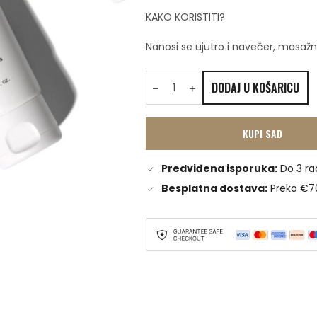
KAKO KORISTITI?
Nanosi se ujutro i navečer, masaž
DODAJ U KOŠARICU
KUPI SAD
Predviđena isporuka:
Do 3 ra
Besplatna dostava:
Preko €7