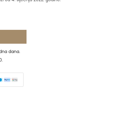
dna dana.
0.