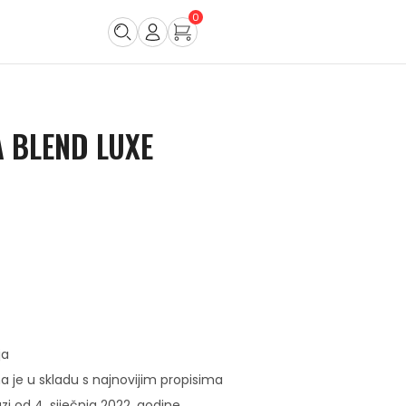
0
A BLEND LUXE
ja
a je u skladu s najnovijim propisima
 ​​od 4. siječnja 2022. godine.