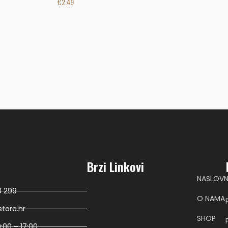
€
2.49
Brzi Linkovi
NASLOV
8 299
O NAMA
tore.hr
SHOP
:00 – 17:00