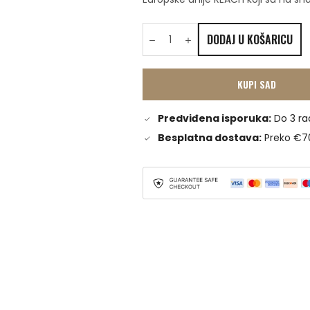
DODAJ U KOŠARICU
KUPI SAD
Predviđena isporuka:
Do 3 ra
Besplatna dostava:
Preko €7