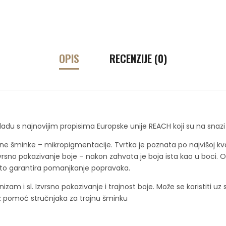
OPIS
RECENZIJE (0)
ladu s najnovijim propisima Europske unije REACH koji su na snazi ​
e šminke – mikropigmentacije. Tvrtka je poznata po najvišoj kval
 i izvrsno pokazivanje boje – nakon zahvata je boja ista kao u boc
 što garantira pomanjkanje popravaka.
nizam i sl. Izvrsno pokazivanje i trajnost boje. Može se koristiti u
uz pomoć stručnjaka za trajnu šminku