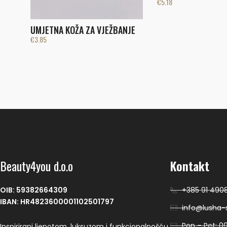
€
5.18
UMJETNA KOŽA ZA VJEŽBANJE
€
3.85
Beauty4you d.o.o
Kontakt
OIB: 59382664309
+385 91 490
IBAN: HR4823600001102501797
info@lusha-s
Pon – Pet: 09
Inspirirani ljepotom, luksuzom i funkcionalnošću