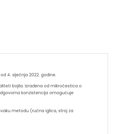
​od 4. siječnja 2022. godine.
iteti bojila. Izrađena od mikročestica o
i. Odgovorna konzistencija omogućuje
z svaku metodu (ručna iglica, stroj za