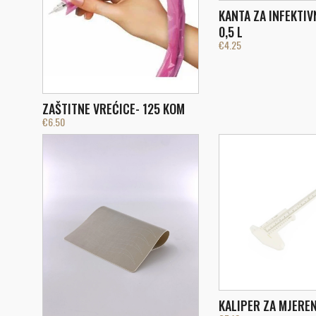
KANTA ZA INFEKTIV
0,5 L
€
4.25
ZAŠTITNE VREĆICE- 125 KOM
€
6.50
KALIPER ZA MJERE