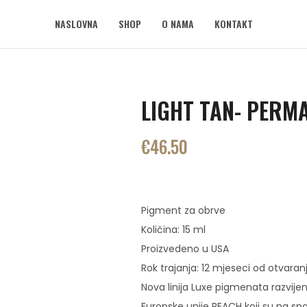
NASLOVNA
SHOP
O NAMA
KONTAKT
LIGHT TAN- PERM
€
46.50
Pigment za obrve
Količina: 15 ml
Proizvedeno u USA
Rok trajanja: 12 mjeseci od otvaran
Nova linija Luxe pigmenata razvijen
Europske unije REACH koji su na snazi