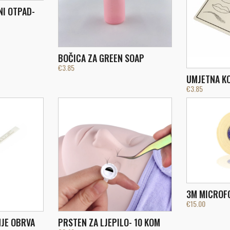
NI OTPAD-
BOČICA ZA GREEN SOAP
€
3.85
UMJETNA KO
€
3.85
3M MICROF
€
15.00
NJE OBRVA
PRSTEN ZA LJEPILO- 10 KOM