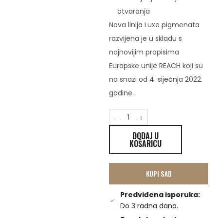
otvaranja
Nova linija Luxe pigmenata
razvijena je u skladu s
najnovijim propisima
Europske unije REACH koji su
na snazi ​​od 4. siječnja 2022.
godine.
DODAJ U
KOŠARICU
KUPI SAD
Predviđena isporuka:
Do 3 radna dana.