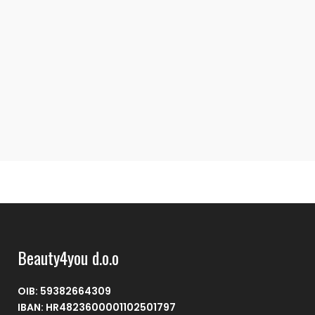
Beauty4you d.o.o
OIB: 59382664309
IBAN: HR4823600001102501797