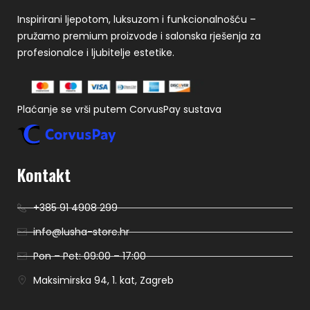
Inspirirani ljepotom, luksuzom i funkcionalnošću –
pružamo premium proizvode i salonska rješenja za
profesionalce i ljubitelje estetike.
Plaćanje se vrši putem CorvusPay sustava
Kontakt
+385 91 4908 299
info@lusha-store.hr
Pon – Pet: 09:00 – 17:00
Maksimirska 94, 1. kat, Zagreb