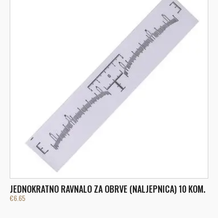
JEDNOKRATNO RAVNALO ZA OBRVE (NALJEPNICA) 10 KOM.
M
€
6.65
€