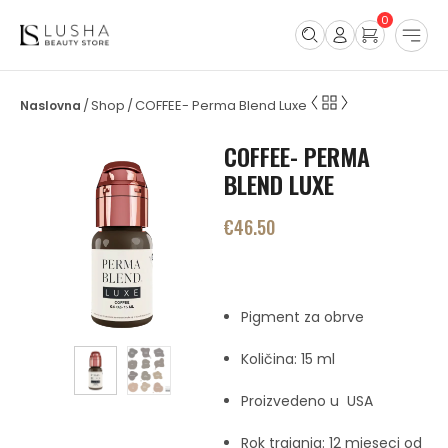
0
Shop
COFFEE- Perma Blend Luxe
/
/
COFFEE- PERMA
BLEND LUXE
€
46.50
Pigment za obrve
Količina: 15 ml
Proizvedeno u USA
Rok trajanja: 12 mjeseci od