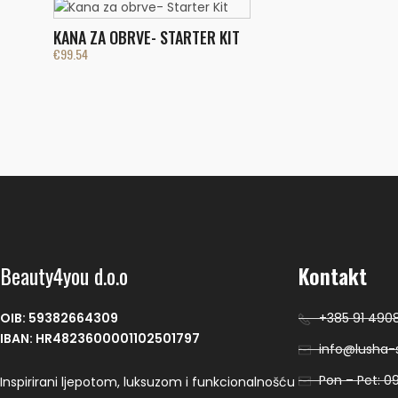
KANA ZA OBRVE- STARTER KIT
€
99.54
Beauty4you d.o.o
Kontakt
OIB: 59382664309
+385 91 490
IBAN: HR4823600001102501797
info@lusha-s
Pon – Pet: 09
Inspirirani ljepotom, luksuzom i funkcionalnošću