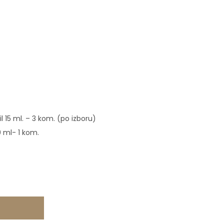
l 15 ml. – 3 kom. (po izboru)
 ml- 1 kom.