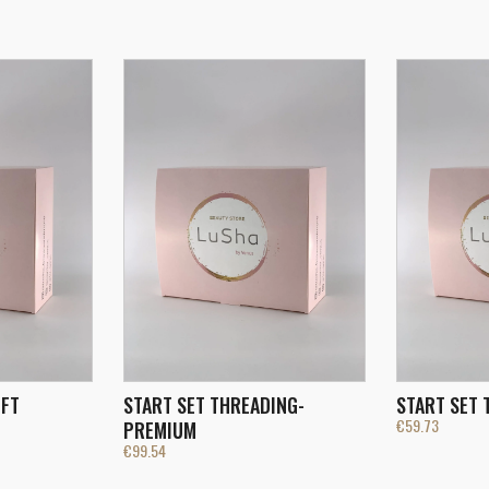
IFT
START SET THREADING-
START SET 
€
59.73
PREMIUM
€
99.54