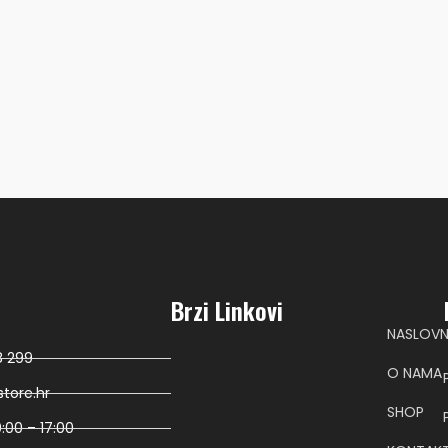
Brzi Linkovi
NASLOV
8 299
O NAMA
tore.hr
SHOP
:00 – 17:00