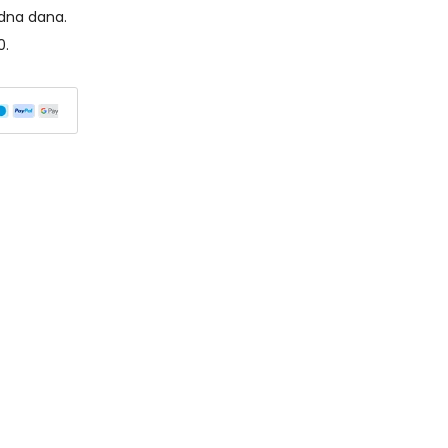
dna dana.
0.