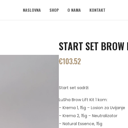
NASLOVNA
SHOP
O NAMA
KONTAKT
START SET BROW 
€
103.52
Start set sadrži:
LuSha Brow Lift Kit 1 kom:
– Krema 1, 15g – Losion za Uvijanje
– Krema 2, 15g – Neutralizator
– Natural Essence, 15g