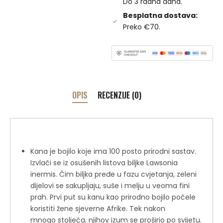
Do 3 radna dana.
Besplatna dostava:
Preko €70.
OPIS
RECENZIJE (0)
Kana je bojilo koje ima 100 posto prirodni sastav.
Izvlači se iz osušenih listova biljke Lawsonia
inermis. Čim biljka pređe u fazu cvjetanja, zeleni
dijelovi se sakupljaju, suše i melju u veoma fini
prah. Prvi put su kanu kao prirodno bojilo počele
koristiti žene sjeverne Afrike. Tek nakon
mnogo stoljeća, njihov izum se proširio po svijetu.