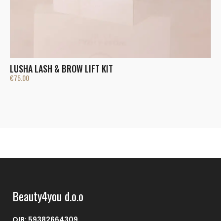
S
€
LUSHA LASH & BROW LIFT KIT
€
75.00
Beauty4you d.o.o
OIB: 59382664309