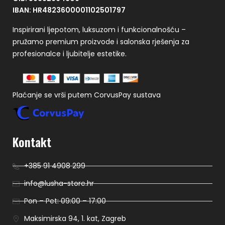
IBAN: HR4823600001102501797
Inspirirani ljepotom, luksuzom i funkcionalnošću –
pružamo premium proizvode i salonska rješenja za
profesionalce i ljubitelje estetike.
Plaćanje se vrši putem CorvusPay sustava
Kontakt
+385 91 4908 299
info@lusha-store.hr
Pon – Pet: 09:00 – 17:00
Maksimirska 94, 1. kat, Zagreb