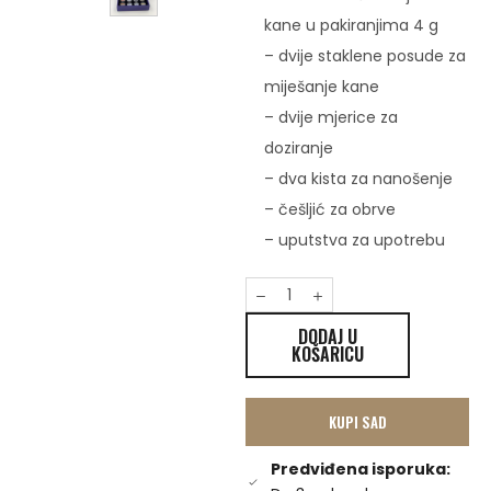
kane u pakiranjima 4 g
– dvije staklene posude za
miješanje kane
– dvije mjerice za
doziranje
– dva kista za nanošenje
– češljić za obrve
– uputstva za upotrebu
DODAJ U
KOŠARICU
KUPI SAD
Predviđena isporuka: