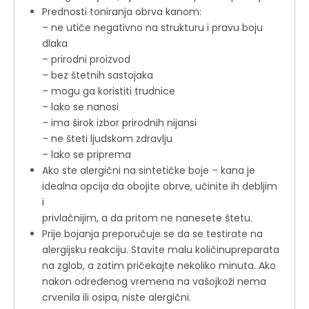
Prednosti toniranja obrva kanom:
– ne utiče negativno na strukturu i pravu boju
dlaka
– prirodni proizvod
– bez štetnih sastojaka
– mogu ga koristiti trudnice
– lako se nanosi
– ima širok izbor prirodnih nijansi
– ne šteti ljudskom zdravlju
– lako se priprema
Ako ste alergični na sintetičke boje – kana je
idealna opcija da obojite obrve, učinite ih debljim
i
privlačnijim, a da pritom ne nanesete štetu.
Prije bojanja preporučuje se da se testirate na
alergijsku reakciju. Stavite malu količinupreparata
na zglob, a zatim pričekajte nekoliko minuta. Ako
nakon određenog vremena na vašojkoži nema
crvenila ili osipa, niste alergični.