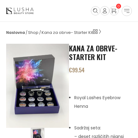
0
Shop
Kana za obrve- Starter Kit
/
/
KANA ZA OBRVE-
STARTER KIT
€
99.54
Royal Lashes Eyebrow
Henna
Sadržaj seta:
– deset različitih nijansi