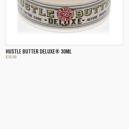
HUSTLE BUTTER DELUXE® 30ML
M
€
10.00
€