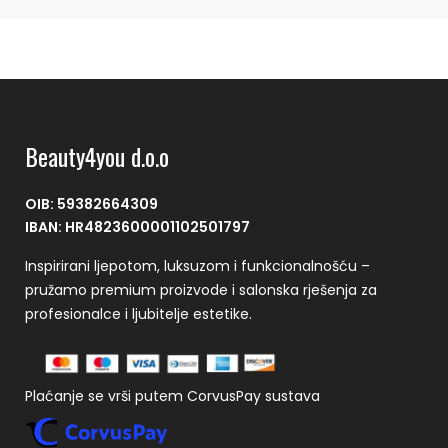
Beauty4you d.o.o
OIB: 59382664309
IBAN: HR4823600001102501797
Inspirirani ljepotom, luksuzom i funkcionalnošću –
pružamo premium proizvode i salonska rješenja za
profesionalce i ljubitelje estetike.
Plaćanje se vrši putem CorvusPay sustava