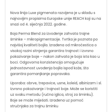
Nova linija Luxe pigmenata razvijena je u skladu s
najnovijim propisima Europske unije REACH koji su na
snazi ​​od 4. siječnja 2022. godine.
Boja Perma Blend za izvođenje zahvata trajne
šminke – mikropigmentacije. Tvrtka je poznata po
najvišoj kvaliteti bojila. Izrađena od mikročestica o
visokoj razini sitnjenja garantira trajnost i izvrsno
pokazivanje boje – nakon zahvata je boja ista kao u
boci. Odgovorna konzistencija omogućuje
jednostavnost uvođenja bojila ispod kože, što
garantira pomanjkanje popravaka.
Uporaba: obrve, trepavice, usne, koleid, albinizam i sl.
Izvrsno pokazivanje i trajnost boje. Može se koristiti
uz svaku metodu (ručna iglica, stroj za šminku).
Boje se može miješati. Izrađena uz pomoć
stručnjaka za trajnu šminku