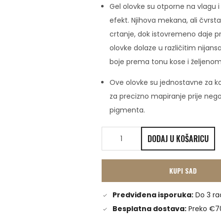
Gel olovke su otporne na vlagu i
efekt. Njihova mekana, ali čvrs
crtanje, dok istovremeno daje prir
olovke dolaze u različitim nija
boje prema tonu kose i željenom
Ove olovke su jednostavne za kori
za precizno mapiranje prije ne
pigmenta.
DODAJ U KOŠARICU
KUPI SAD
Predviđena isporuka:
Do 3 ra
Besplatna dostava:
Preko €7