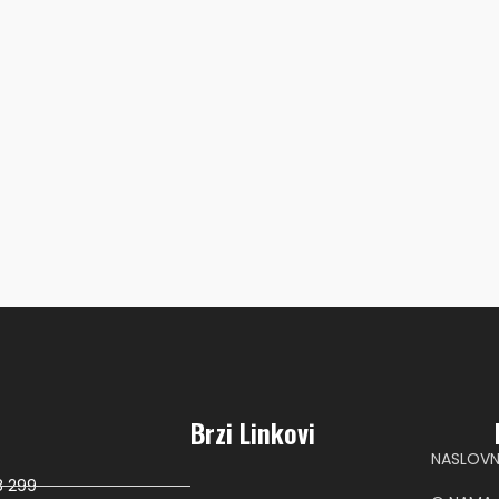
€
3.85
3M MICROFOAM TRAKA 2,5 CM
€
15.00
 ZA
LED RING LI
FOTOGRAFS
€
135.00
Brzi Linkovi
NASLOV
8 299