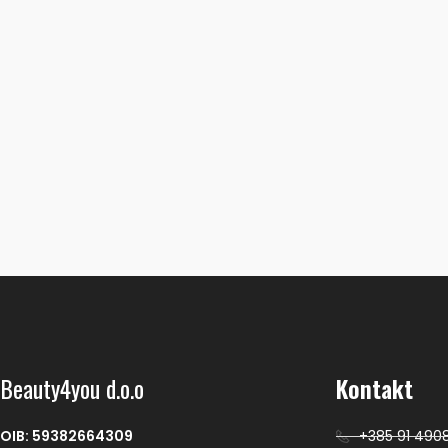
PRSTEN ZA LJEPILO- 10 KOM
€
2.49
LUSHA CRNI KONAC
MJERENJE OBRVA
€
11.50
Beauty4you d.o.o
Kontakt
OIB: 59382664309
+385 91 490