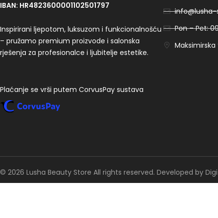
IBAN: HR4823600001102501797
info@lusha-s
Pon – Pet: 09
Inspirirani ljepotom, luksuzom i funkcionalnošću
– pružamo premium proizvode i salonska
Maksimirska 9
rješenja za profesionalce i ljubitelje estetike.
Plaćanje se vrši putem CorvusPay sustava
© 2026 Lusha Beauty Store All rights reserved. Developed by Digi