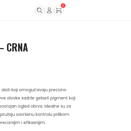
0
– CRNA
i alati koji omogućavaju precizno
Ove olovke sadrže gelasti pigment koji
 postojan izgled obrva. Idealne su za
 pružaju savršenu kontrolu prilikom
eciznijim i efikasnijim.