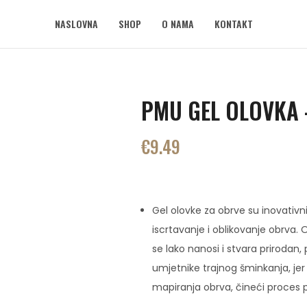
NASLOVNA
SHOP
O NAMA
KONTAKT
PMU GEL OLOVKA 
€
9.49
Gel olovke za obrve su inovativn
iscrtavanje i oblikovanje obrva. 
se lako nanosi i stvara prirodan,
umjetnike trajnog šminkanja, jer
mapiranja obrva, čineći proces pr