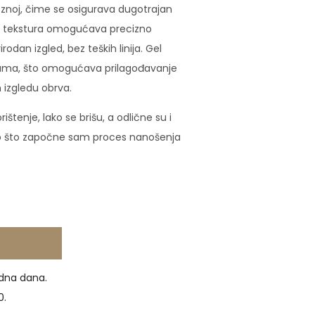
 znoj, čime se osigurava dugotrajan
ta tekstura omogućava precizno
odan izgled, bez teških linija. Gel
nsama, što omogućava prilagođavanje
 izgledu obrva.
štenje, lako se brišu, a odlične su i
go što započne sam proces nanošenja
dna dana.
0.