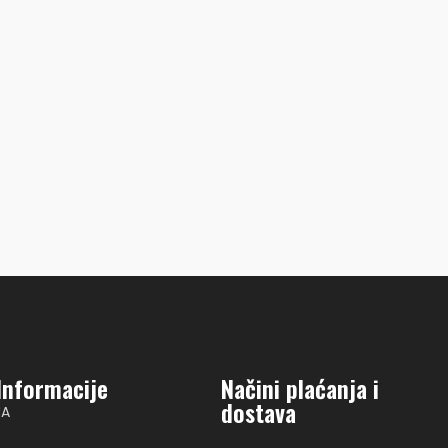
ZAŠTITA ZA MADRAC
€
45.00
GHT 18″-
KA RASVJETA
Informacije
Načini plaćanja i
dostava
NA