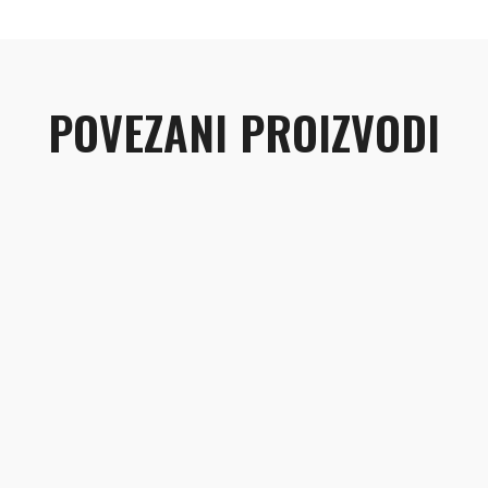
POVEZANI PROIZVODI
E
GRIP ZA MAŠINICU
€
3.85
UMJETNA KO