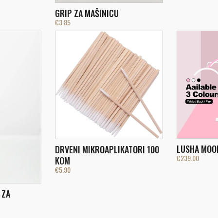
GRIP ZA MAŠINICU
€
3.85
LUSHA MOO
DRVENI MIKROAPLIKATORI 100
€
239.00
KOM
€
5.90
 ZA