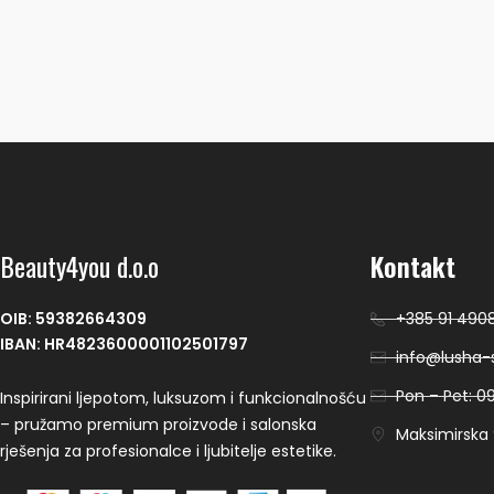
Beauty4you d.o.o
Kontakt
OIB: 59382664309
+385 91 490
IBAN: HR4823600001102501797
info@lusha-s
Pon – Pet: 09
Inspirirani ljepotom, luksuzom i funkcionalnošću
– pružamo premium proizvode i salonska
Maksimirska 9
rješenja za profesionalce i ljubitelje estetike.