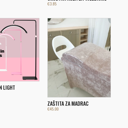
€
3.85
N LIGHT
ZAŠTITA ZA MADRAC
€
45.00