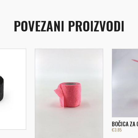
POVEZANI PROIZVODI
BOČICA ZA 
€
3.85