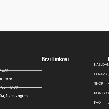
Brzi Linkovi
NASLOV
8 299
O NAMA
tore.hr
SHOP
:00 – 17:00
KONTAK
4, 1. kat, Zagreb
FAQ