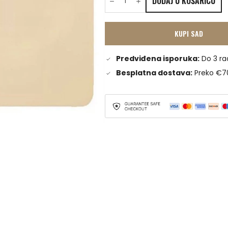
DODAJ U KOŠARICU
KUPI SAD
Predviđena isporuka:
Do 3 ra
Besplatna dostava:
Preko €7