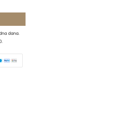
dna dana.
0.