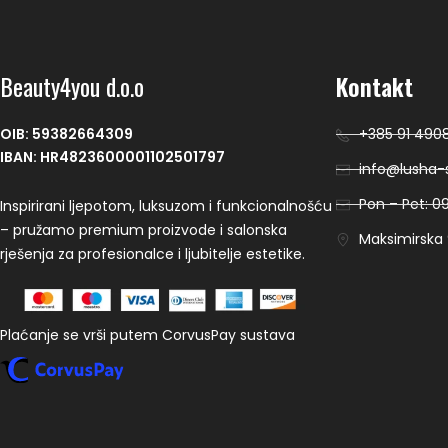
Beauty4you d.o.o
Kontakt
OIB: 59382664309
+385 91 490
IBAN: HR4823600001102501797
info@lusha-s
Pon – Pet: 09
Inspirirani ljepotom, luksuzom i funkcionalnošću
– pružamo premium proizvode i salonska
Maksimirska 9
rješenja za profesionalce i ljubitelje estetike.
Plaćanje se vrši putem CorvusPay sustava