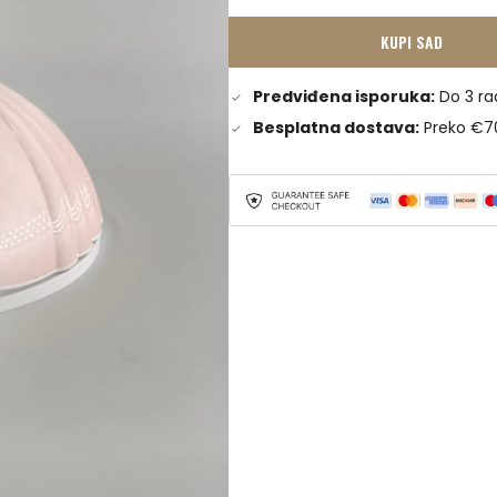
KUPI SAD
Predviđena isporuka:
Do 3 ra
Besplatna dostava:
Preko €7