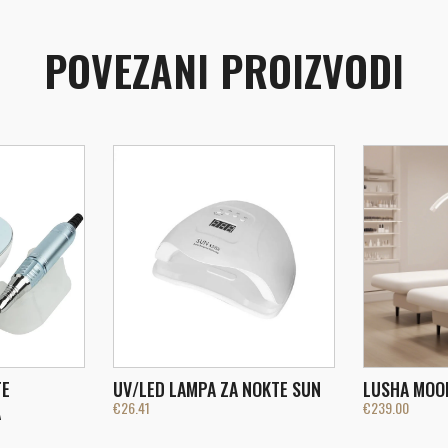
POVEZANI PROIZVODI
TE
UV/LED LAMPA ZA NOKTE SUN
LUSHA MOO
€
26.41
€
239.00
A