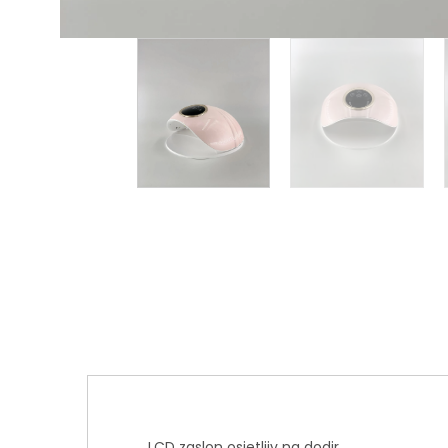
LCD zaslon osjetljiv na dodir.