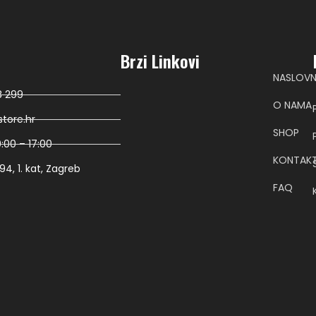
Brzi Linkovi
NASLOV
8 299
O NAMA
tore.hr
SHOP
:00 – 17:00
KONTAK
4, 1. kat, Zagreb
FAQ