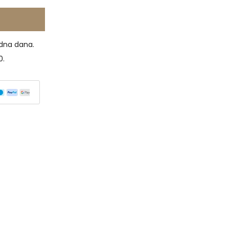
dna dana.
0.