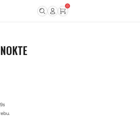
0
 NOKTE
99s
rebu.