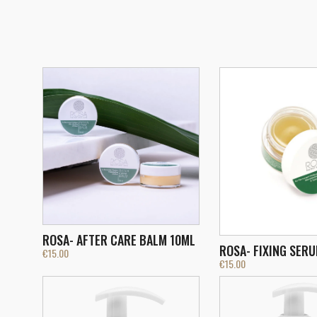
ROSA- AFTER CARE BALM 10ML
ROSA- FIXING SER
€
15.00
€
15.00