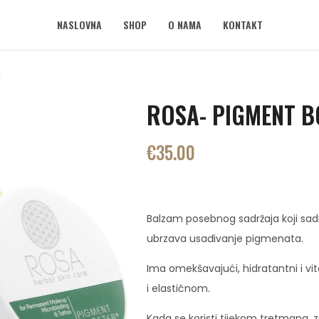
NASLOVNA
SHOP
O NAMA
KONTAKT
ROSA- PIGMENT 
€
35.00
Balzam posebnog sadržaja koji sadr
ubrzava usađivanje pigmenata.
Ima omekšavajući, hidratantni i vita
i elastičnom.
Kada se koristi tijekom tretmana, z