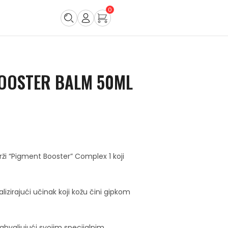
0
BOOSTER BALM 50ML
ži “Pigment Booster” Complex 1 koji
lizirajući učinak koji kožu čini gipkom
ahvaljujući svojim specijalnim