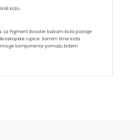
rali kožu.
ma. Uz Pigment Booster balzam koža postaje
 mikroskopske rupice. Samim time koža
 toga, mnoge komponente pomažu bržem