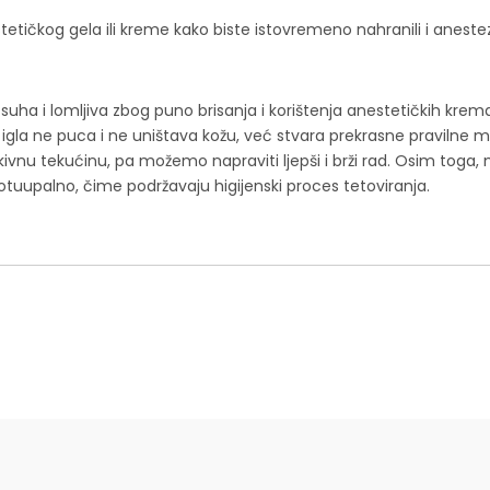
tičkog gela ili kreme kako biste istovremeno nahranili i anestezi
uha i lomljiva zbog puno brisanja i korištenja anestetičkih kre
a igla ne puca i ne uništava kožu, već stvara prekrasne pravilne
nu tkivnu tekućinu, pa možemo napraviti ljepši i brži rad. Osim
protuupalno, čime podržavaju higijenski proces tetoviranja.