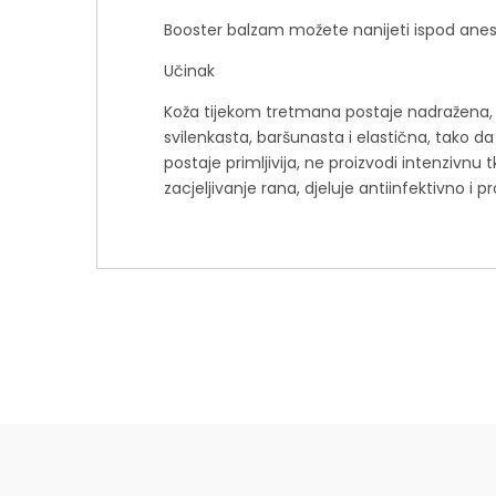
Booster balzam možete nanijeti ispod aneste
Učinak
Koža tijekom tretmana postaje nadražena, s
svilenkasta, baršunasta i elastična, tako d
postaje primljivija, ne proizvodi intenziv
zacjeljivanje rana, djeluje antiinfektivno i 