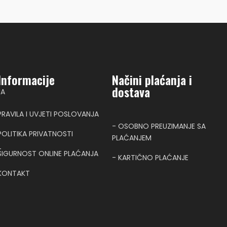
Informacije
Načini plaćanja i
dostava
NA
PRAVILA I UVJETI POSLOVANJA
- OSOBNO PREUZIMANJE SA
POLITIKA PRIVATNOSTI
PLAĆANJEM
T
SIGURNOST ONLINE PLAĆANJA
- KARTIČNO PLAĆANJE
KONTAKT