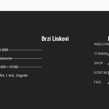
Brzi Linkovi
NASLOV
8 299
O NAMA
tore.hr
SHOP
:00 – 17:00
KONTAK
4, 1. kat, Zagreb
FAQ