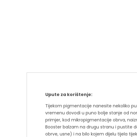
Upute za korištenje:
Tijekom pigmentacije nanesite nekoliko put
vremenu dovodi u puno bolje stanje od norma
primjer, kod mikropigmentacije obrva, naizm
Booster balzam na drugu stranu i pustite da d
obrve, usne) i na bilo kojem dijelu tijela ti