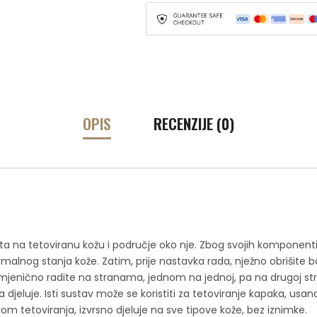
OPIS
RECENZIJE (0)
a na tetoviranu kožu i područje oko nje. Zbog svojih komponenti 
lnog stanja kože. Zatim, prije nastavka rada, nježno obrišite ba
jenično radite na stranama, jednom na jednoj, pa na drugoj stran
jeluje. Isti sustav može se koristiti za tetoviranje kapaka, usana i 
jekom tetoviranja, izvrsno djeluje na sve tipove kože, bez iznimke.