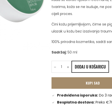
tvarima, koža se ne isušuje, ne pos
cijeli proces.
Čini kožu prijemljivijom, čime s
ulazak u kožu bez izazivanja traum
100% prirodna kozmetika, sadrži sam
Sadržaj:
50 ml
DODAJ U KOŠARICU
KUPI SAD
Predviđena isporuka:
Do 3 ra
Besplatna dostava:
Preko €7