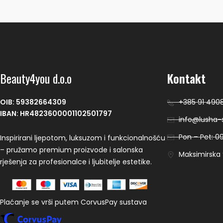
Beauty4you d.o.o
Kontakt
OIB: 59382664309
+385 91 490
IBAN: HR4823600001102501797
info@lusha-s
Pon – Pet: 09
Inspirirani ljepotom, luksuzom i funkcionalnošću
– pružamo premium proizvode i salonska
Maksimirska 9
rješenja za profesionalce i ljubitelje estetike.
Plaćanje se vrši putem CorvusPay sustava