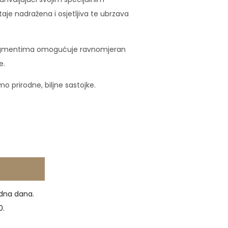
taje nadražena i osjetljiva te ubrzava
e pigmentima omogućuje ravnomjeran
e.
o prirodne, biljne sastojke.
dna dana.
0.