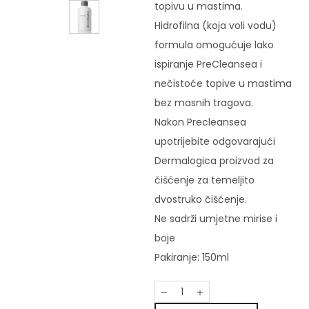
topivu u mastima.
Hidrofilna (koja voli vodu)
formula omogućuje lako
ispiranje PreCleansea i
nečistoće topive u mastima
bez masnih tragova.
Nakon Precleansea
upotrijebite odgovarajući
Dermalogica proizvod za
čišćenje za temeljito
dvostruko čišćenje.
Ne sadrži umjetne mirise i
boje
Pakiranje: 150ml