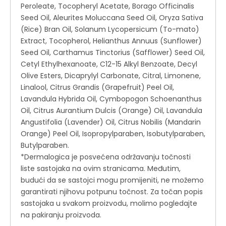
Peroleate, Tocopheryl Acetate, Borago Officinalis
Seed Oil, Aleurites Moluccana Seed Oil, Oryza Sativa
(Rice) Bran Oil, Solanum Lycopersicum (To-mato)
Extract, Tocopherol, Helianthus Annuus (Sunflower)
Seed Oil, Carthamus Tinctorius (Safflower) Seed Oil,
Cetyl Ethylhexanoate, C12-15 Alkyl Benzoate, Decyl
Olive Esters, Dicaprylyl Carbonate, Citral, Limonene,
Linalool, Citrus Grandis (Grapefruit) Peel Oil,
Lavandula Hybrida Oil, Cymbopogon Schoenanthus
Oil, Citrus Aurantium Dulcis (Orange) Oil, Lavandula
Angustifolia (Lavender) Oil, Citrus Nobilis (Mandarin
Orange) Peel Oil, Isopropylparaben, Isobutylparaben,
Butylparaben.
*Dermalogica je posvećena održavanju točnosti
liste sastojaka na ovim stranicama. Međutim,
budući da se sastojci mogu promijeniti, ne možemo
garantirati njihovu potpunu točnost. Za točan popis
sastojaka u svakom proizvodu, molimo pogledajte
na pakiranju proizvoda.