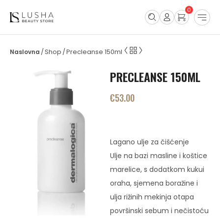
0
Shop
Precleanse 150ml
/
/
PRECLEANSE 150ML
€
53.00
Lagano ulje za čišćenje
Ulje na bazi masline i koštice
marelice, s dodatkom kukui
oraha, sjemena boražine i
ulja rižinih mekinja otapa
površinski sebum i nečistoću