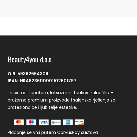
Beauty4you d.o.o
OIB: 59382664309
IBAN: HR4823600001102501797
Inspirirani ljepotom, luksuzom i funkcionalnošću –
pružamo premium proizvode i salonska rješenja za
profesionalce i ljubitelje estetike.
Plaćanje se vrši putem CorvusPay sustava