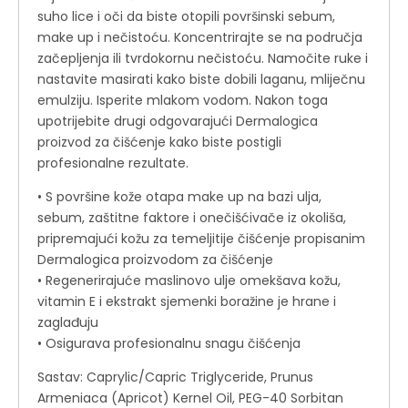
suho lice i oči da biste otopili površinski sebum,
make up i nečistoću. Koncentrirajte se na područja
začepljenja ili tvrdokornu nečistoću. Namočite ruke i
nastavite masirati kako biste dobili laganu, mliječnu
emulziju. Isperite mlakom vodom. Nakon toga
upotrijebite drugi odgovarajući Dermalogica
proizvod za čišćenje kako biste postigli
profesionalne rezultate.
• S površine kože otapa make up na bazi ulja,
sebum, zaštitne faktore i onečišćivače iz okoliša,
pripremajući kožu za temeljitije čišćenje propisanim
Dermalogica proizvodom za čišćenje
• Regenerirajuće maslinovo ulje omekšava kožu,
vitamin E i ekstrakt sjemenki boražine je hrane i
zaglađuju
• Osigurava profesionalnu snagu čišćenja
Sastav: Caprylic/Capric Triglyceride, Prunus
Armeniaca (Apricot) Kernel Oil, PEG-40 Sorbitan