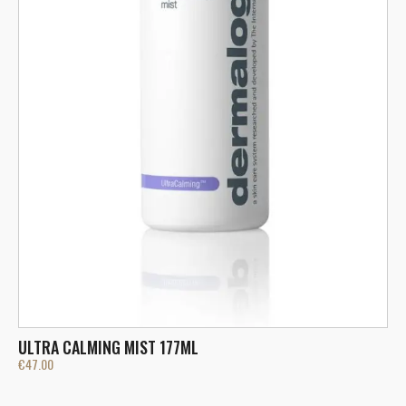
P
€
ULTRA CALMING MIST 177ML
€
47.00