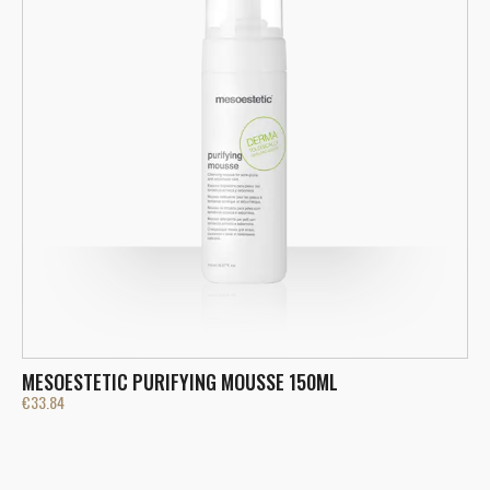
MESOESTETIC PURIFYING MOUSSE 150ML
M
€
33.84
€