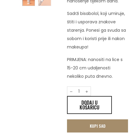
nanošenje tijekom dana.
Sadrži bisabolol, koji umiruje,
štiti i usporava znakove
starenja. Ponesi ga svuda sa
sobom i koristi prije ili nakon
makeupa!
PRIMJENA: nanositi na lice s
15-20 cm udaljenosti
nekoliko puta dnevno.
DODAJ U
KOŠARICU
KUPI SAD