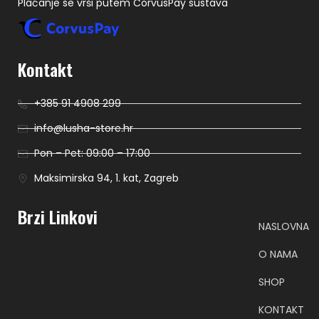
Plaćanje se vrši putem CorvusPay sustava
Kontakt
+385 91 4908 299
info@lusha-store.hr
Pon – Pet: 09:00 – 17:00
Maksimirska 94, 1. kat, Zagreb
Brzi Linkovi
NASLOVNA
O NAMA
SHOP
KONTAKT