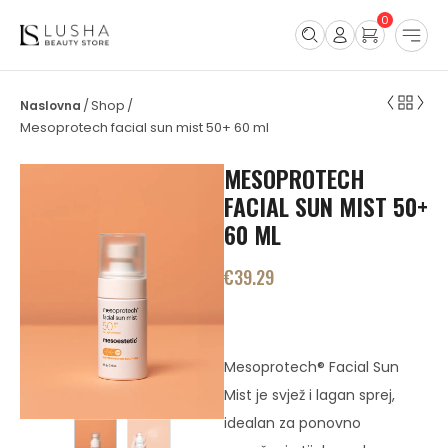
0
Shop
/
/
Mesoprotech facial sun mist 50+ 60 ml
MESOPROTECH
FACIAL SUN MIST 50+
60 ML
€
39.29
Mesoprotech® Facial Sun
Mist je svjež i lagan sprej,
idealan za ponovno