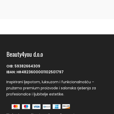
Beauty4you d.o.o
OIB: 59382664309
IBAN: HR4823600001102501797
Inspirirani ljepotom, luksuzom i funkcionalnošću –
pružamo premium proizvode i salonska rješenja za
profesionalce i ljubitelje estetike.