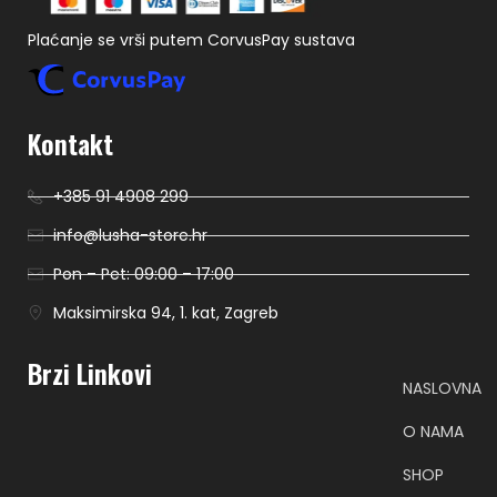
Plaćanje se vrši putem CorvusPay sustava
Kontakt
+385 91 4908 299
info@lusha-store.hr
Pon – Pet: 09:00 – 17:00
Maksimirska 94, 1. kat, Zagreb
Brzi Linkovi
NASLOVNA
O NAMA
SHOP