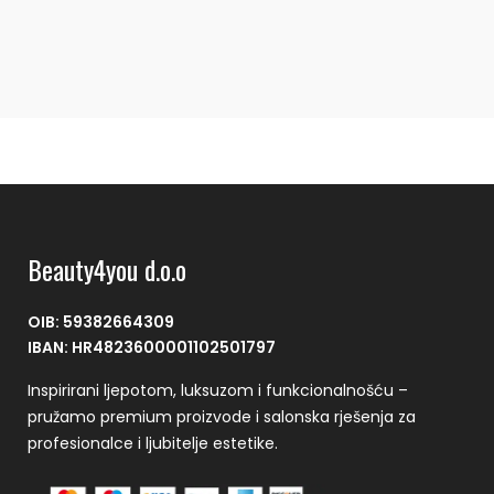
Beauty4you d.o.o
OIB: 59382664309
IBAN: HR4823600001102501797
Inspirirani ljepotom, luksuzom i funkcionalnošću –
pružamo premium proizvode i salonska rješenja za
profesionalce i ljubitelje estetike.