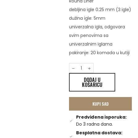
Round Liner
debljina igle 0.25 mm (3 igle)
dužina igle: 5mm
univerzalna igla, odgovara
svim penovima sa
univerzalnim iglama
pakiranje: 20 komada u kutiji
DODAJ U
KOŠARICU
KUPI SAD
Predviđena isporuka:
Do 3 radna dana.
Besplatna dostava: