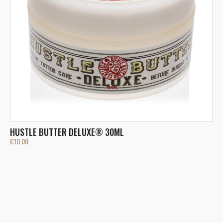
HUSTLE BUTTER DELUXE® 30ML
L
€
10.00
€