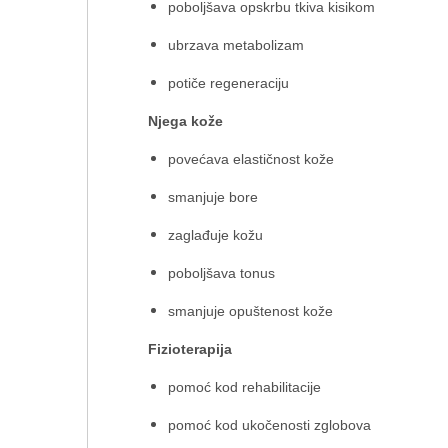
poboljšava opskrbu tkiva kisikom
ubrzava metabolizam
potiče regeneraciju
Njega kože
povećava elastičnost kože
smanjuje bore
zaglađuje kožu
poboljšava tonus
smanjuje opuštenost kože
Fizioterapija
pomoć kod rehabilitacije
pomoć kod ukočenosti zglobova