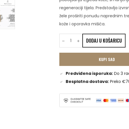
regeneraciji tijela. Predstavlja izvr
žele proširiti ponudu naprednim tr
kože i oporavka mišića.
DODAJ U KOŠARICU
KUPI SAD
Predviđena isporuka:
Do 3 ra
Besplatna dostava:
Preko €7