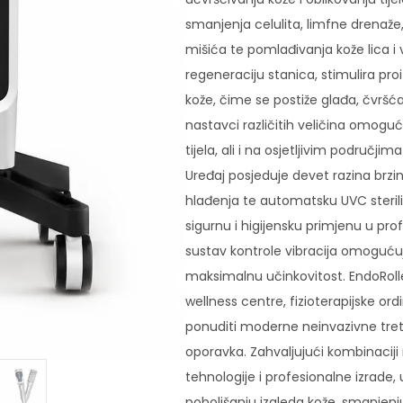
smanjenja celulita, limfne drenaže,
mišića te pomlađivanja kože lica i 
regeneraciju stanica, stimulira pr
kože, čime se postiže glađa, čvršća 
nastavci različitih veličina omogu
tijela, ali i na osjetljivim područjim
Uređaj posjeduje devet razina brzin
hlađenja te automatsku UVC sterili
sigurnu i higijensku primjenu u pr
sustav kontrole vibracija omoguću
maksimalnu učinkovitost. EndoRolle
wellness centre, fizioterapijske ordi
ponuditi moderne neinvazivne tre
oporavka. Zahvaljujući kombinaciji
tehnologije i profesionalne izrade,
poboljšanju izgleda kože, smanjenju 