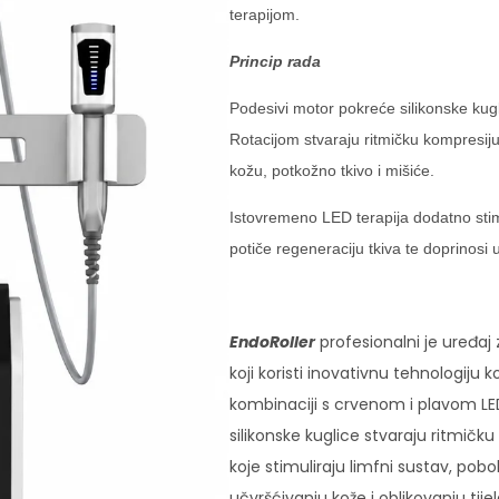
terapijom.
Princip rada
Podesivi motor pokreće silikonske kugl
Rotacijom stvaraju ritmičku kompresiju
kožu, potkožno tkivo i mišiće.
Istovremeno LED terapija dodatno stimu
potiče regeneraciju tkiva te doprinosi 
EndoRoller
profesionalni je uređaj 
koji koristi inovativnu tehnologiju 
kombinaciji s crvenom i plavom LE
silikonske kuglice stvaraju ritmičk
koje stimuliraju limfni sustav, pobo
učvršćivanju kože i oblikovanju tij