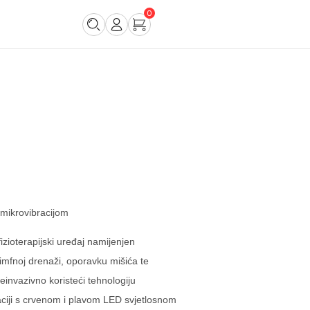
0
 mikrovibracijom
fizioterapijski uređaj namijenjen
limfnoj drenaži, oporavku mišića te
neinvazivno koristeći tehnologiju
ciji s crvenom i plavom LED svjetlosnom