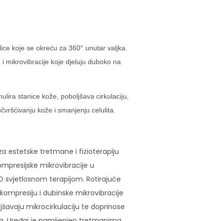
ice koje se okreću za 360° unutar valjka.
 i mikrovibracije koje djeluju duboko na
lira stanice kože, poboljšava cirkulaciju,
učvršćivanju kože i smanjenju celulita.
za estetske tretmane i fizioterapiju
kompresijske mikrovibracije u
D svjetlosnom terapijom. Rotirajuće
u kompresiju i dubinske mikrovibracije
ljšavaju mikrocirkulaciju te doprinose
ela. Uređaj je namijenjen tretmanima