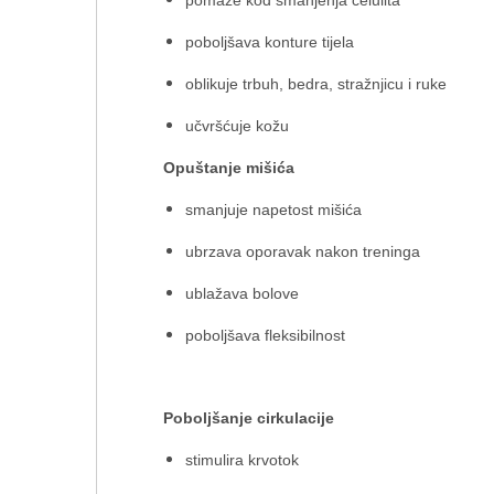
pomaže kod smanjenja celulita
poboljšava konture tijela
oblikuje trbuh, bedra, stražnjicu i ruke
učvršćuje kožu
Opuštanje mišića
smanjuje napetost mišića
ubrzava oporavak nakon treninga
ublažava bolove
poboljšava fleksibilnost
Poboljšanje cirkulacije
stimulira krvotok