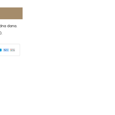
dna dana.
0.