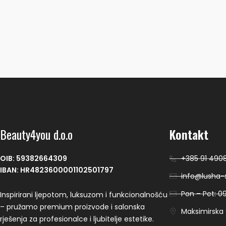
Beauty4you d.o.o
Kontakt
OIB: 59382664309
+385 91 490
IBAN: HR4823600001102501797
info@lusha-s
Pon – Pet: 09
Inspirirani ljepotom, luksuzom i funkcionalnošću
– pružamo premium proizvode i salonska
Maksimirska 9
rješenja za profesionalce i ljubitelje estetike.