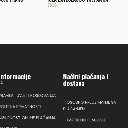
€
8.36
Informacije
Načini plaćanja i
dostava
NA
PRAVILA I UVJETI POSLOVANJA
- OSOBNO PREUZIMANJE SA
POLITIKA PRIVATNOSTI
PLAĆANJEM
T
SIGURNOST ONLINE PLAĆANJA
- KARTIČNO PLAĆANJE