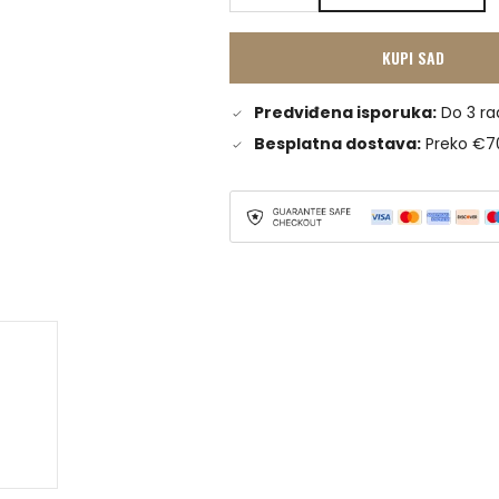
KUPI SAD
Predviđena isporuka:
Do 3 ra
Besplatna dostava:
Preko €7