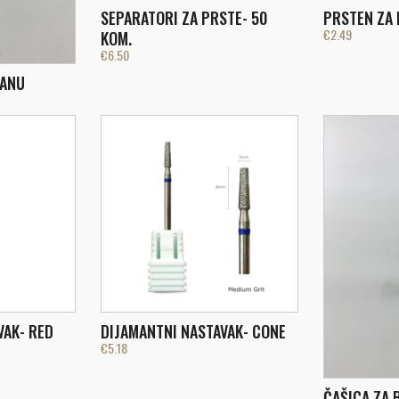
SEPARATORI ZA PRSTE- 50
PRSTEN ZA 
€
2.49
KOM.
€
6.50
KANU
VAK- RED
DIJAMANTNI NASTAVAK- CONE
€
5.18
ČAŠICA ZA 