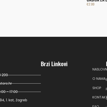
€
2.00
Brzi Linkovi
NASLOV
8 299
O NAMA
tore.hr
SHOP
:00 – 17:00
KONTAK
4, 1. kat, Zagreb
FAQ