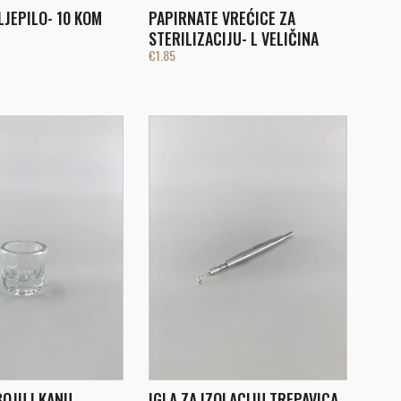
LJEPILO- 10 KOM
PAPIRNATE VREĆICE ZA
STERILIZACIJU- L VELIČINA
€
1.85
BOJU I KANU
IGLA ZA IZOLACIJU TREPAVICA