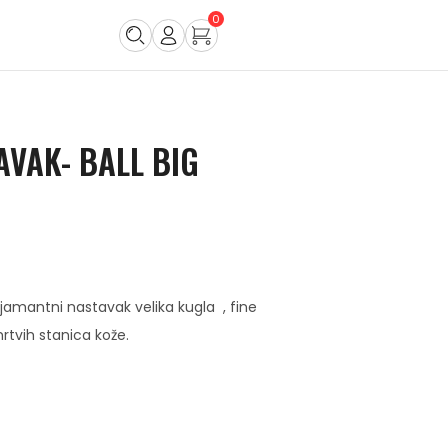
0
AVAK- BALL BIG
amantni nastavak velika kugla , fine
rtvih stanica kože.