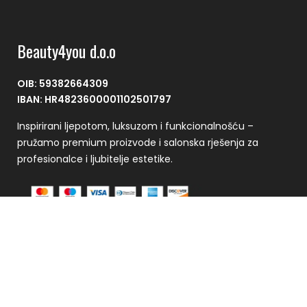
Beauty4you d.o.o
OIB: 59382664309
IBAN: HR4823600001102501797
Inspirirani ljepotom, luksuzom i funkcionalnošću –
pružamo premium proizvode i salonska rješenja za
profesionalce i ljubitelje estetike.
Plaćanje se vrši putem CorvusPay sustava
Kontakt